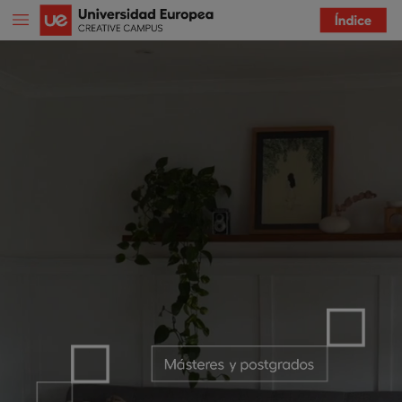
Másteres
y
postgrados